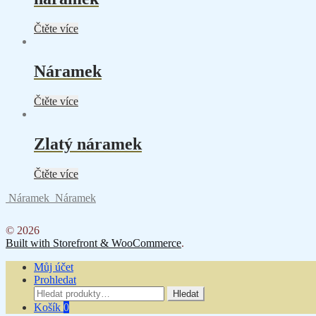
Čtěte více
Náramek
Čtěte více
Zlatý náramek
Čtěte více
Náramek
Náramek
© 2026
Built with Storefront & WooCommerce
.
Můj účet
Prohledat
Hledat:
Hledat
Košík
0