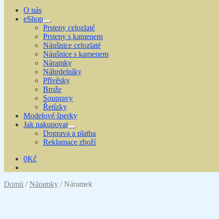
O nás
eShop
Expand
Prsteny celozlaté
child
Prsteny s kamenem
menu
Náušnice celozlaté
Náušnice s kamenem
Náramky
Náhrdelníky
Přívěsky
Brože
Soupravy
Řetízky
Modelové šperky
Jak nakupovat
Expand
Doprava a platba
child
Reklamace zboží
menu
0
Kč
Domů
/
Náramky
/
Náramek