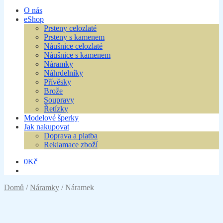
O nás
eShop
Prsteny celozlaté
Prsteny s kamenem
Náušnice celozlaté
Náušnice s kamenem
Náramky
Náhrdelníky
Přívěsky
Brože
Soupravy
Řetízky
Modelové šperky
Jak nakupovat
Doprava a platba
Reklamace zboží
0
Kč
Domů
/
Náramky
/
Náramek