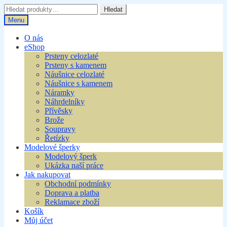
Přeskočit
Přejít
Hledat:
Hledat
na
k
Menu
navigaci
obsahu
webu
O nás
eShop
Prsteny celozlaté
Prsteny s kamenem
Náušnice celozlaté
Náušnice s kamenem
Náramky
Náhrdelníky
Přívěsky
Brože
Soupravy
Řetízky
Modelové šperky
Modelový šperk
Ukázka naší práce
Jak nakupovat
Obchodní podmínky
Doprava a platba
Reklamace zboží
Košík
Můj účet