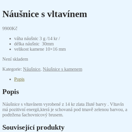
Náušnice s vltavínem
9900
Kč
váha náušnic 3 g /14 kr /
délka náušnic 30mm
velikost kamene 10×16 mm
Není skladem
Kategorie:
Náušnice
,
Náušnice s kamenem
Popis
Popis
Náušnice s vltavínem vyrobené z 14 kr zlata žluté barvy . Vltavín
má pozitivní energii,která je schovaná pod tmavě zelenou barvou, a
podtržena šachovnicový brusem.
Související produkty