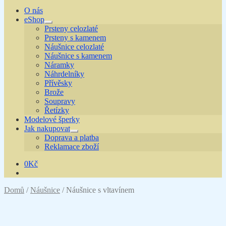
O nás
eShop
Expand
Prsteny celozlaté
child
Prsteny s kamenem
menu
Náušnice celozlaté
Náušnice s kamenem
Náramky
Náhrdelníky
Přívěsky
Brože
Soupravy
Řetízky
Modelové šperky
Jak nakupovat
Expand
Doprava a platba
child
Reklamace zboží
menu
0
Kč
Domů
/
Náušnice
/
Náušnice s vltavínem