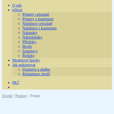
O nás
eShop
Prsteny celozlaté
Prsteny s kamenem
Náušnice celozlaté
Náušnice s kamenem
Náramky
Náhrdelníky
Přívěsky
Brože
Soupravy
Řetízky
Modelové šperky
Jak nakupovat
Doprava a platba
Reklamace zboží
0
Kč
Domů
/
Prsteny
/
Prsten