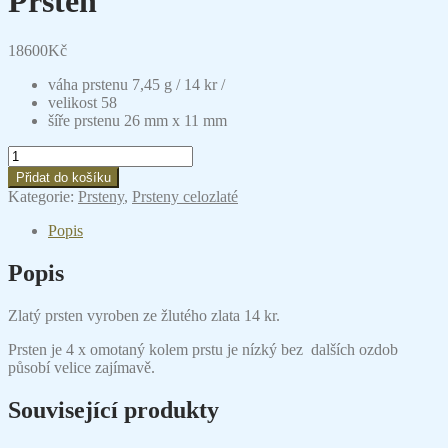
Prsten
18600
Kč
váha prstenu 7,45 g / 14 kr /
velikost 58
šíře prstenu 26 mm x 11 mm
Prsten
množství
Přidat do košíku
Kategorie:
Prsteny
,
Prsteny celozlaté
Popis
Popis
Zlatý prsten vyroben ze žlutého zlata 14 kr.
Prsten je 4 x omotaný kolem prstu je nízký bez dalších ozdob
působí velice zajímavě.
Související produkty